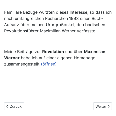
Familiäre Bezüge würzten dieses Interesse, so dass ich
nach umfangreichen Recherchen 1993 einen Buch-
Aufsatz über meinen Ururgroßonkel, den badischen
Revolutionsführer Maximilian Werner verfasste.
Meine Beiträge zur
Revolution
und über
Maximilian
Werner
habe ich auf einer eigenen Homepage
zusammengestellt
(öffnen)
Vorheriger Beitrag: Genie am Dirigentenpult
Nächster Bei
Zurück
Weiter