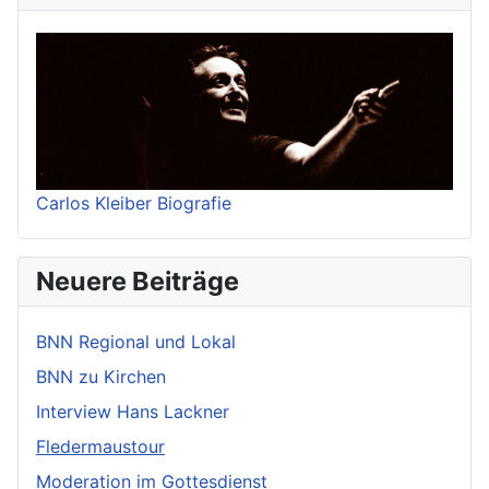
Carlos Kleiber Biografie
Neuere Beiträge
BNN Regional und Lokal
BNN zu Kirchen
Interview Hans Lackner
Fledermaustour
Moderation im Gottesdienst