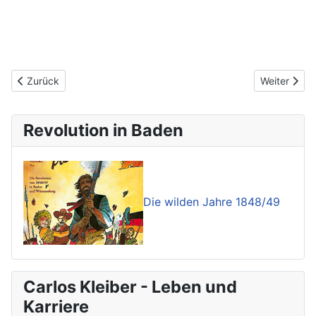
Vorheriger Beitrag: Pietismus in der Hardt (Serie)
Nächster Be
Zurück
Weiter
Revolution in Baden
Die wilden Jahre 1848/49
Carlos Kleiber - Leben und
Karriere