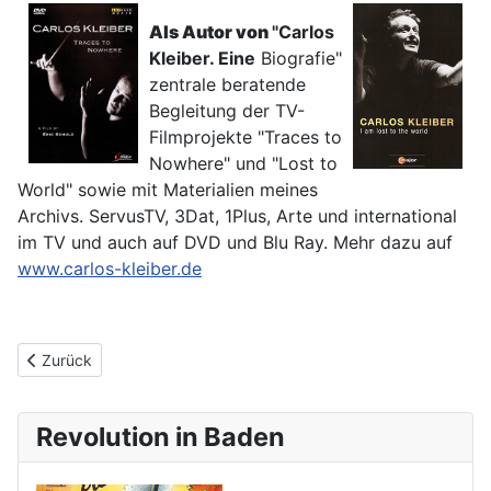
Als Autor von
"Ca
rlos
Kle
iber. Eine
Biografie"
zentrale beratende
Begleitung der TV-
Filmprojekte "Traces to
Nowhere" und "Lost to
World" sowie mit Materialien meines
Archivs. ServusTV, 3Dat, 1Plus, Arte und international
im TV und auch auf DVD und Blu Ray. Mehr dazu auf
www.carlos-kleiber.de
Vorheriger Beitrag: Studienreisen um die Welt
Zurück
Revolution in Baden