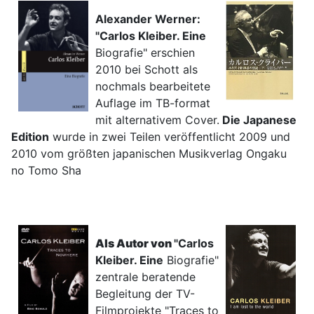
Alexander Werner:
"Ca
rlos
Kle
iber. Eine
Biografie" erschien
2010 bei Schott als
nochmals bearbeitete
Auflage im TB-format
mit alternativem Cover.
Die Japanese
Edition
wurde in zwei Teilen veröffentlicht 2009 und
2010 vom größten japanischen Musikverlag Ongaku
no Tomo Sha
Als Autor von
"Ca
rlos
Kle
iber. Eine
Biografie"
zentrale beratende
Begleitung der TV-
Filmprojekte "Traces to