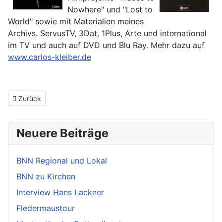
Nowhere" und "Lost to
World" sowie mit Materialien meines
Archivs. ServusTV, 3Dat, 1Plus, Arte und international
im TV und auch auf DVD und Blu Ray. Mehr dazu auf
www.carlos-kleiber.de
Vorheriger Beitrag: Deutschland und Baden im Aufruhr
Zurück
Neuere Beiträge
BNN Regional und Lokal
BNN zu Kirchen
Interview Hans Lackner
Fledermaustour