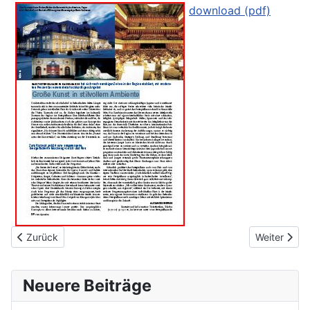
download (pdf)
Vorheriger Beitrag: Pianist Thomas Hans
Nächster Be
Zurück
Weiter
Neuere Beiträge