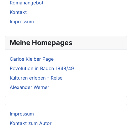
Romanangebot
Kontakt
Impressum
Meine Homepages
Carlos Kleiber Page
Revolution in Baden 1848/49
Kulturen erleben - Reise
Alexander Werner
Impressum
Kontakt zum Autor