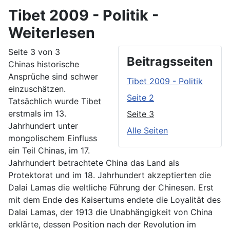
Tibet 2009 - Politik -
Weiterlesen
Seite 3 von 3
Beitragsseiten
Chinas historische
Ansprüche sind schwer
Tibet 2009 - Politik
einzuschätzen.
Seite 2
Tatsächlich wurde Tibet
erstmals im 13.
Seite 3
Jahrhundert unter
Alle Seiten
mongolischem Einfluss
ein Teil Chinas, im 17.
Jahrhundert betrachtete China das Land als
Protektorat und im 18. Jahrhundert akzeptierten die
Dalai Lamas die weltliche Führung der Chinesen. Erst
mit dem Ende des Kaisertums endete die Loyalität des
Dalai Lamas, der 1913 die Unabhängigkeit von China
erklärte, dessen Position nach der Revolution im