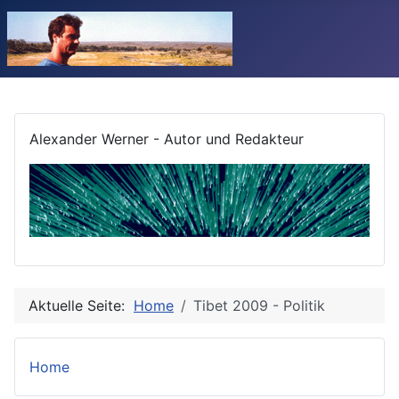
Alexander Werner - Autor und Redakteur
Aktuelle Seite:
Home
Tibet 2009 - Politik
Home