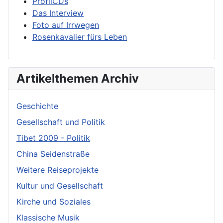
ProfilCDs
Das Interview
Foto auf Irrwegen
Rosenkavalier fürs Leben
Artikelthemen Archiv
Geschichte
Gesellschaft und Politik
Tibet 2009 - Politik
China Seidenstraße
Weitere Reiseprojekte
Kultur und Gesellschaft
Kirche und Soziales
Klassische Musik