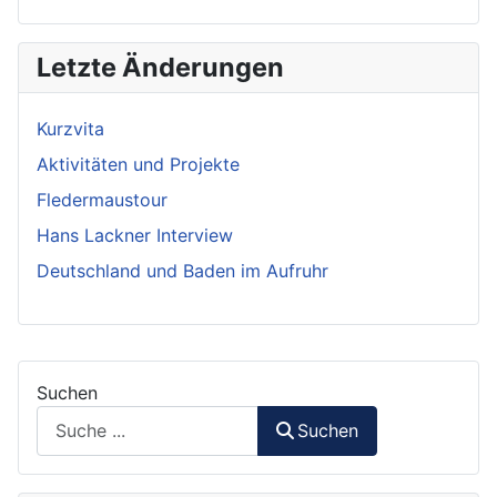
Letzte Änderungen
Kurzvita
Aktivitäten und Projekte
Fledermaustour
Hans Lackner Interview
Deutschland und Baden im Aufruhr
Suchen
Suchen