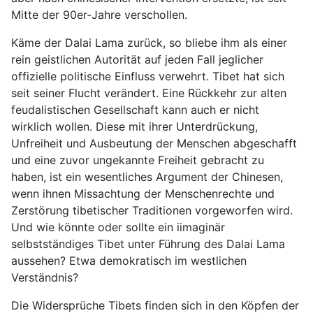
Mitte der 90er-Jahre verschollen.
Käme der Dalai Lama zurück, so bliebe ihm als einer
rein geistlichen Autorität auf jeden Fall jeglicher
offizielle politische Einfluss verwehrt. Tibet hat sich
seit seiner Flucht verändert. Eine Rückkehr zur alten
feudalistischen Gesellschaft kann auch er nicht
wirklich wollen. Diese mit ihrer Unterdrückung,
Unfreiheit und Ausbeutung der Menschen abgeschafft
und eine zuvor ungekannte Freiheit gebracht zu
haben, ist ein wesentliches Argument der Chinesen,
wenn ihnen Missachtung der Menschenrechte und
Zerstörung tibetischer Traditionen vorgeworfen wird.
Und wie könnte oder sollte ein iimaginär
selbstständiges Tibet unter Führung des Dalai Lama
aussehen? Etwa demokratisch im westlichen
Verständnis?
Die Widersprüche Tibets finden sich in den Köpfen der