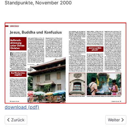
Standpunkte, November 2000
download (pdf)
Vorheriger Beitrag: Kulturen erleben
Nächster Be
Zurück
Weiter