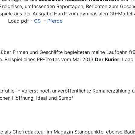
eignisse, umfassenden Reportagen, Berichten zum Gesche
ispiele aus der Ausgabe Hardt zum gymnasialen G9-Modell
al. Load pdf -
G9
-
Pferde
über Firmen und Geschäfte begleiteten meine Laufbahn frü
n
. Beispiel eines PR-Textes vom Mai 2013
Der Kurier
: Loa
fuhle" - Vorerst noch unveröffentlichte Romanerzählung übe
schen Hoffnung, Ideal und Sumpf
hre als Chefredakteur im Magazin Standpunkte, ebenso Bad