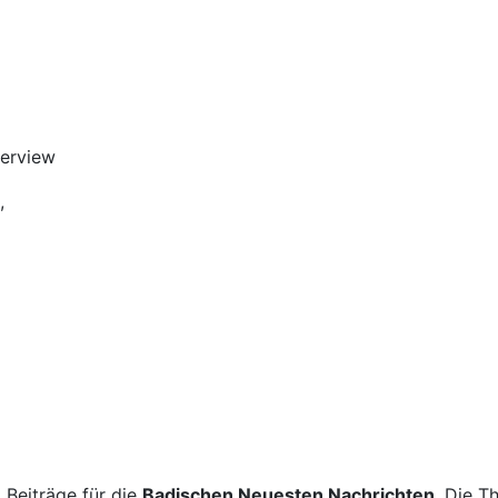
erview
,
 Beiträge für die
Badischen Neuesten Nachrichten
. Die T