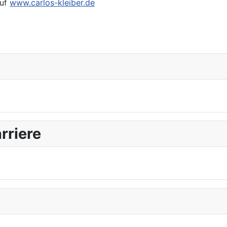
auf
www.carlos-kleiber.de
rriere