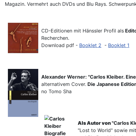
Magazin. Vermehrt auch DVDs und Blu Rays. Schwerpun
CD-Editionen mit Hänssler Profil als
Edit
Recherchen.
Download pdf -
Booklet 2
-
Booklet 1
Alexander Werner: "Ca
rlos
Kle
iber. Eine
alternativem Cover.
Die Japanese Editio
no Tomo Sha
Als Autor von
"Ca
rlos
Kl
"Lost to World" sowie mit