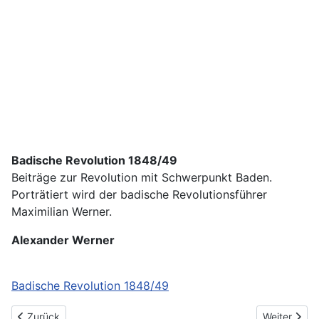
Badische Revolution 1848/49
Beiträge zur Revolution mit Schwerpunkt Baden.
Porträtiert wird der badische Revolutionsführer
Maximilian Werner.
Alexander Werner
Badische Revolution 1848/49
Vorheriger Beitrag: Pultlegende Carlos Kleiber
Nächster Bei
Zurück
Weiter